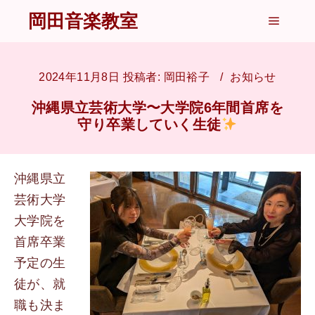
岡田音楽教室
メイン
2024年11月8日
投稿者:
岡田裕子
お知らせ
沖縄県立芸術大学〜大学院6年間首席を
守り卒業していく生徒
沖縄県立
芸術大学
大学院を
首席卒業
予定の生
徒が、就
職も決ま