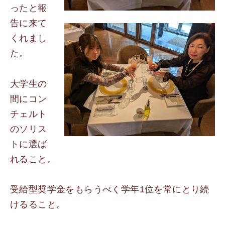
ったと報
告に来て
くれまし
た。
大学生の
間にコン
チェルト
のソリス
トに選ば
れること。
受給型奨学金をもらうべく学年1位を常にとり続
けるること。