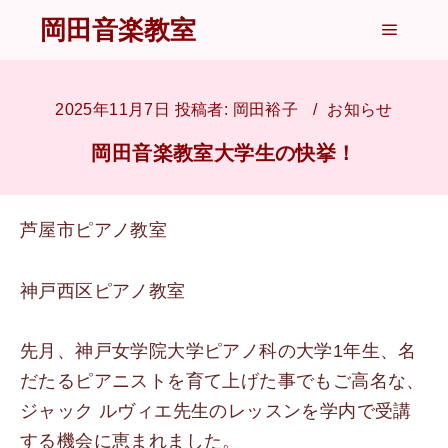
岡田音楽教室
メイン
2025年11月7日
投稿者:
岡田裕子
お知らせ
岡田音楽教室大学生の快挙！
芦屋市ピアノ教室
神戸西区ピアノ教室
先月、神戸女学院大学ピアノ科の大学1年生、名
だたるピアニストを育て上げた事でもご高名な、
ジャック ルヴィエ先生のレッスンを学内で受講
する機会に恵まれました。