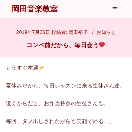
岡田音楽教室
メイン
2019年7月26日
投稿者:
岡田裕子
お知らせ
コンペ前だから、毎日会う
もうすぐ本選
夏休みだから、毎日レッスンに来る生徒さん達。
遠くからだと、お弁当持参の生徒さんも。
毎回、ダメ出しされながらも笑顔で帰る…。